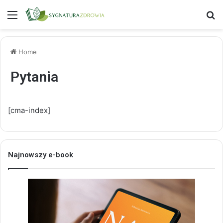
Menu
S
Home
Pytania
[cma-index]
Najnowszy e-book