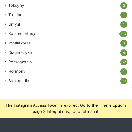
Toksyny
2
Trening
1
Umysł
1
Suplementacja
116
Profilaktyka
6
Diagnostyka
4
Rozwiązania
32
Hormony
1
Suplopedia
10
The Instagram Access Token is expired, Go to the Theme options
page > Integrations, to to refresh it.