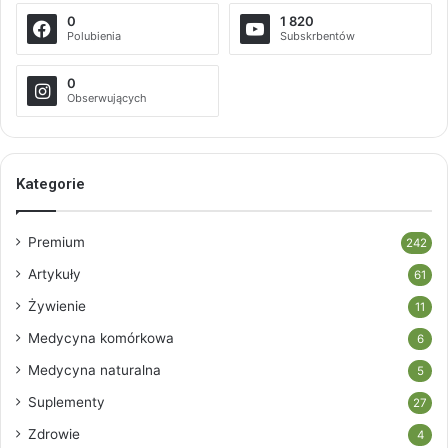
0
1 820
Polubienia
Subskrbentów
0
Obserwujących
Kategorie
Premium
242
Artykuły
61
Żywienie
11
Medycyna komórkowa
6
Medycyna naturalna
5
Suplementy
27
Zdrowie
4