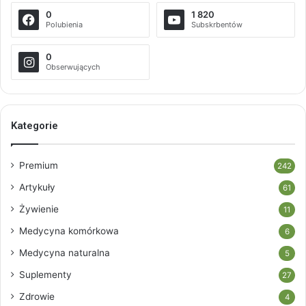
0
1 820
Polubienia
Subskrbentów
0
Obserwujących
Kategorie
Premium
242
Artykuły
61
Żywienie
11
Medycyna komórkowa
6
Medycyna naturalna
5
Suplementy
27
Zdrowie
4