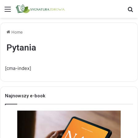
Menu
S
Home
Pytania
[cma-index]
Najnowszy e-book