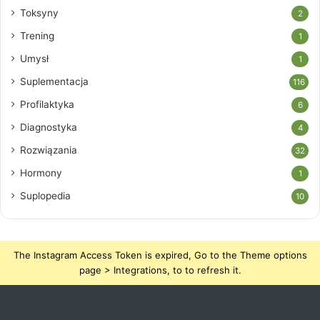
Toksyny
2
Trening
1
Umysł
1
Suplementacja
116
Profilaktyka
6
Diagnostyka
4
Rozwiązania
32
Hormony
1
Suplopedia
10
The Instagram Access Token is expired, Go to the Theme options
page > Integrations, to to refresh it.