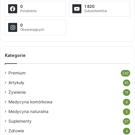
0
1 820
Polubienia
Subskrbentów
0
Obserwujących
Kategorie
Premium
242
Artykuły
61
Żywienie
11
Medycyna komórkowa
6
Medycyna naturalna
5
Suplementy
27
Zdrowie
4