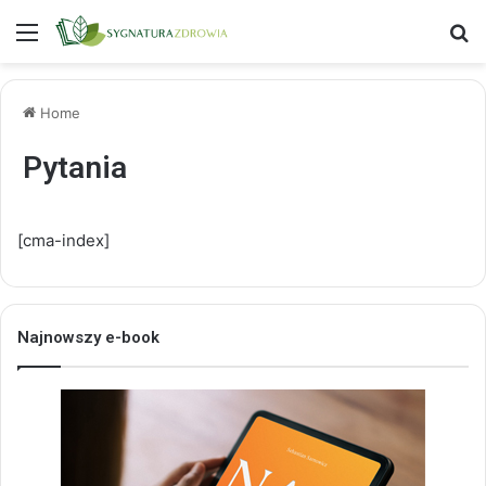
Menu
S
Home
Pytania
[cma-index]
Najnowszy e-book