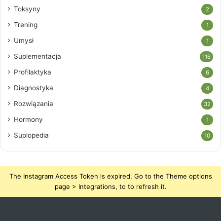
Toksyny
2
Trening
1
Umysł
1
Suplementacja
116
Profilaktyka
6
Diagnostyka
4
Rozwiązania
32
Hormony
1
Suplopedia
10
The Instagram Access Token is expired, Go to the Theme options
page > Integrations, to to refresh it.