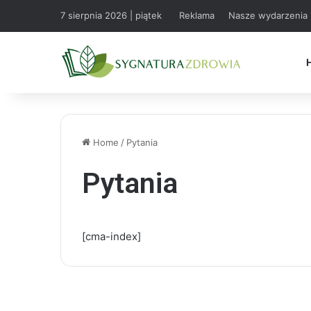
7 sierpnia 2026 | piątek
Reklama
Nasze wydarzenia
Home
/
Pytania
Pytania
[cma-index]