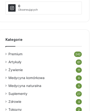
0
Obserwujących
Kategorie
Premium
242
Artykuły
61
Żywienie
11
Medycyna komórkowa
6
Medycyna naturalna
5
Suplementy
27
Zdrowie
4
Toksyny
2