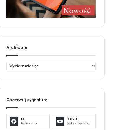
Archiwum
Archiwum
Obserwuj sygnaturę
0
1 820
Polubienia
Subskrbentów