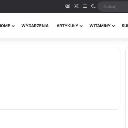
Logowanie
Random Article
Sidebar
Switch skin
HOME
WYDARZENIA
ARTYKUŁY
WITAMINY
SU