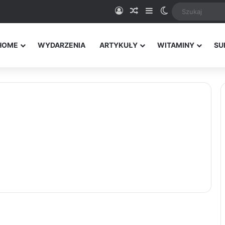
Logowanie
Random Article
Sidebar
Switch skin
HOME
WYDARZENIA
ARTYKUŁY
WITAMINY
SU