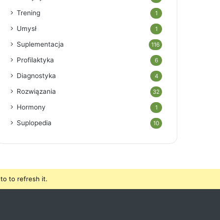
Trening
1
Umysł
1
Suplementacja
116
Profilaktyka
6
Diagnostyka
4
Rozwiązania
32
Hormony
1
Suplopedia
10
o to refresh it.