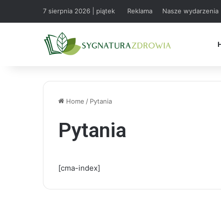
7 sierpnia 2026 | piątek
Reklama
Nasze wydarzenia
Home
/
Pytania
Pytania
[cma-index]