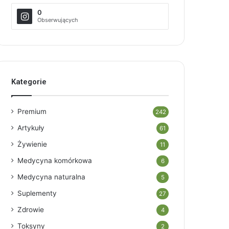
0
Obserwujących
Kategorie
Premium
242
Artykuły
61
Żywienie
11
Medycyna komórkowa
6
Medycyna naturalna
5
Suplementy
27
Zdrowie
4
Toksyny
2