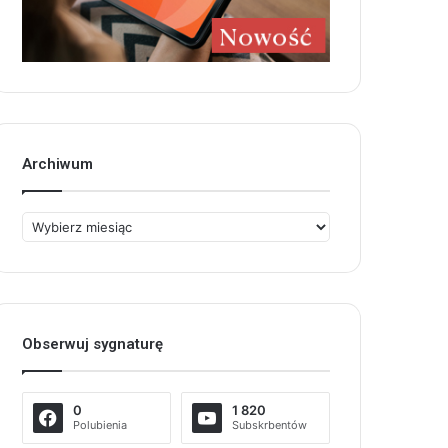
Archiwum
Archiwum
Obserwuj sygnaturę
0
1 820
Polubienia
Subskrbentów