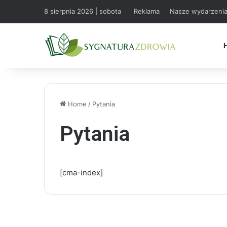
8 sierpnia 2026 | sobota
Reklama
Nasze wydarzeni
Home
/
Pytania
Pytania
[cma-index]