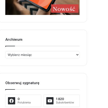
Archiwum
Archiwum
Obserwuj sygnaturę
0
1 820
Polubienia
Subskrbentów