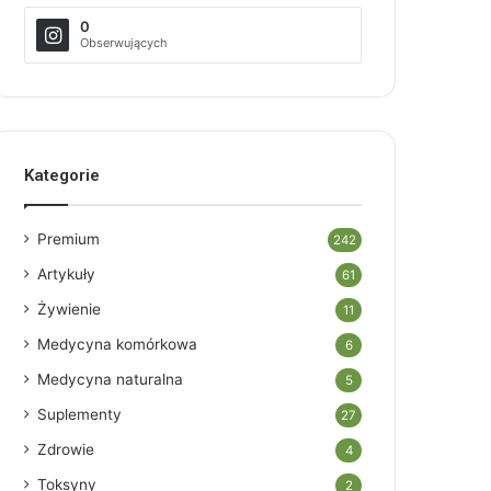
0
Obserwujących
Kategorie
Premium
242
Artykuły
61
Żywienie
11
Medycyna komórkowa
6
Medycyna naturalna
5
Suplementy
27
Zdrowie
4
Toksyny
2