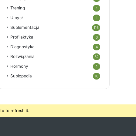
Trening
1
Umysł
1
Suplementacja
116
Profilaktyka
6
Diagnostyka
4
Rozwiązania
32
Hormony
1
Suplopedia
10
o to refresh it.