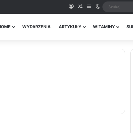
Logowanie
Random Article
Sidebar
Switch skin
a
HOME
WYDARZENIA
ARTYKUŁY
WITAMINY
SU