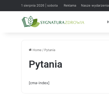
1 sierpnia 2026 | sobota
Reklama
Nasze wydarzenia
Home
/
Pytania
Pytania
[cma-index]