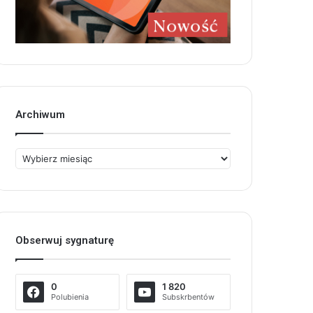
Archiwum
Archiwum
Obserwuj sygnaturę
0
1 820
Polubienia
Subskrbentów