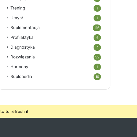
Trening
1
Umysł
1
Suplementacja
116
Profilaktyka
6
Diagnostyka
4
Rozwiązania
32
Hormony
1
Suplopedia
10
o to refresh it.