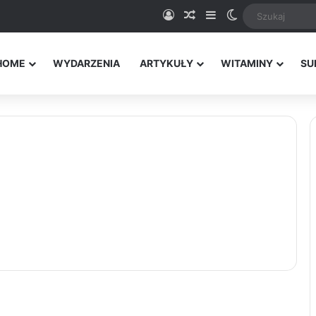
Logowanie
Random Article
Sidebar
Switch skin
HOME
WYDARZENIA
ARTYKUŁY
WITAMINY
SU