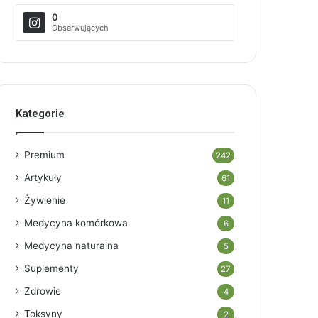
0
Obserwujących
Kategorie
Premium
242
Artykuły
61
Żywienie
11
Medycyna komórkowa
6
Medycyna naturalna
5
Suplementy
27
Zdrowie
4
Toksyny
2