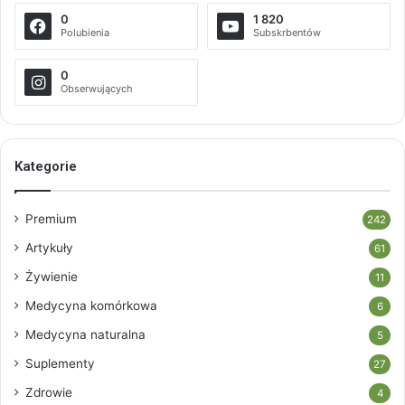
0
1 820
Polubienia
Subskrbentów
0
Obserwujących
Kategorie
Premium
242
Artykuły
61
Żywienie
11
Medycyna komórkowa
6
Medycyna naturalna
5
Suplementy
27
Zdrowie
4