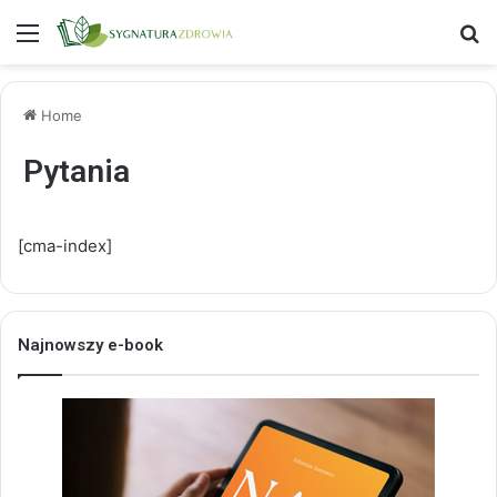
Menu
S
Home
Pytania
[cma-index]
Najnowszy e-book