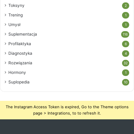
Toksyny
2
Trening
1
Umysł
1
Suplementacja
116
Profilaktyka
6
Diagnostyka
4
Rozwiązania
32
Hormony
1
Suplopedia
10
The Instagram Access Token is expired, Go to the Theme options
page > Integrations, to to refresh it.