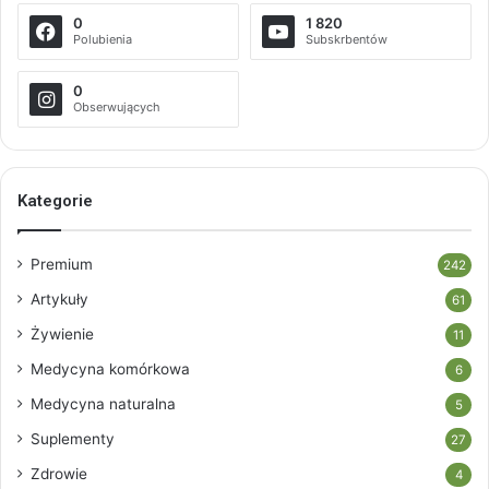
0
1 820
Polubienia
Subskrbentów
0
Obserwujących
Kategorie
Premium
242
Artykuły
61
Żywienie
11
Medycyna komórkowa
6
Medycyna naturalna
5
Suplementy
27
Zdrowie
4