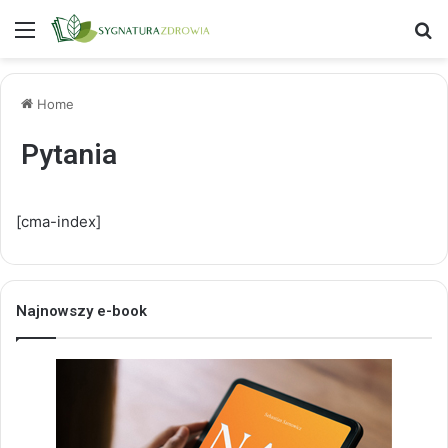
Menu
S
Home
Pytania
[cma-index]
Najnowszy e-book