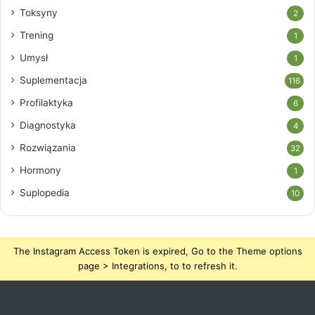
Toksyny
2
Trening
1
Umysł
1
Suplementacja
116
Profilaktyka
6
Diagnostyka
4
Rozwiązania
32
Hormony
1
Suplopedia
10
The Instagram Access Token is expired, Go to the Theme options
page > Integrations, to to refresh it.