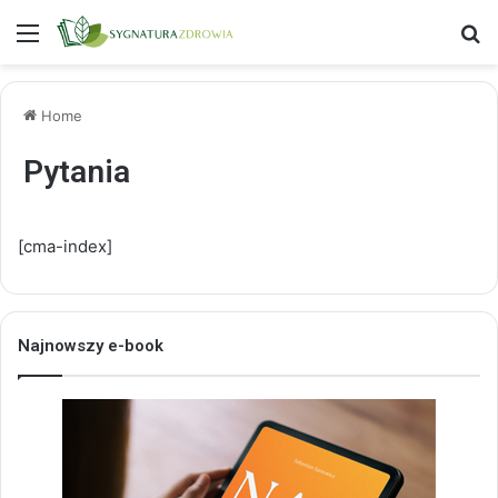
Menu
S
Home
Pytania
[cma-index]
Najnowszy e-book