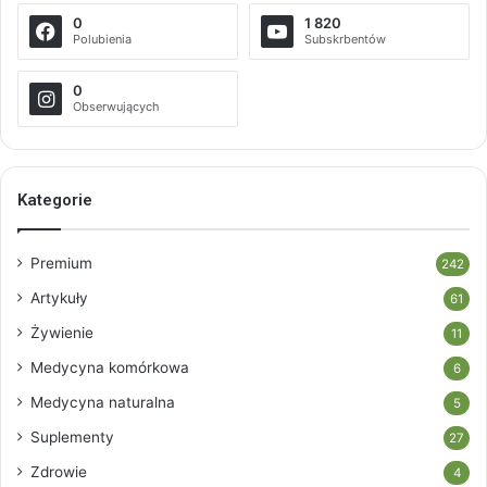
0
1 820
Polubienia
Subskrbentów
0
Obserwujących
Kategorie
Premium
242
Artykuły
61
Żywienie
11
Medycyna komórkowa
6
Medycyna naturalna
5
Suplementy
27
Zdrowie
4