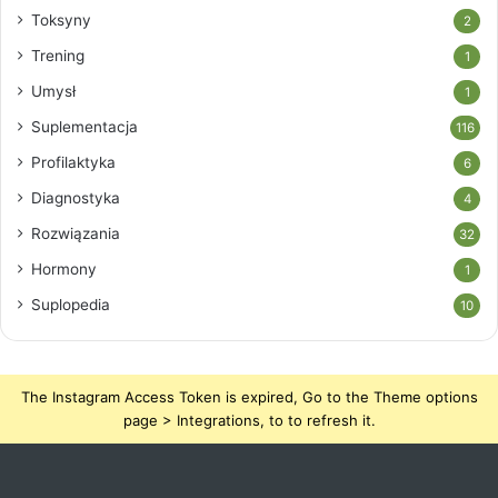
Toksyny
2
Trening
1
Umysł
1
Suplementacja
116
Profilaktyka
6
Diagnostyka
4
Rozwiązania
32
Hormony
1
Suplopedia
10
The Instagram Access Token is expired, Go to the Theme options
page > Integrations, to to refresh it.