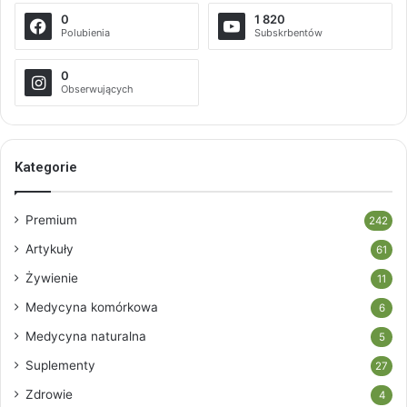
0
1 820
Polubienia
Subskrbentów
0
Obserwujących
Kategorie
Premium
242
Artykuły
61
Żywienie
11
Medycyna komórkowa
6
Medycyna naturalna
5
Suplementy
27
Zdrowie
4