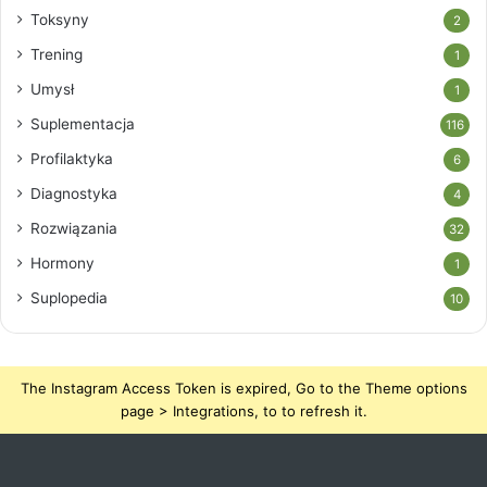
Toksyny
2
Trening
1
Umysł
1
Suplementacja
116
Profilaktyka
6
Diagnostyka
4
Rozwiązania
32
Hormony
1
Suplopedia
10
The Instagram Access Token is expired, Go to the Theme options
page > Integrations, to to refresh it.