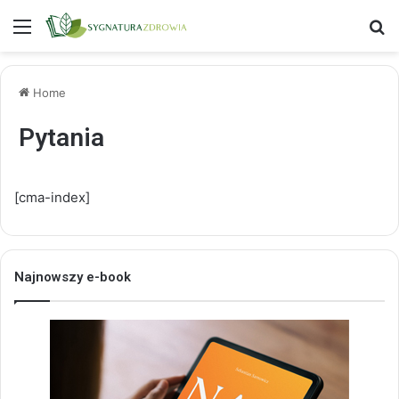
Menu
S
Home
Pytania
[cma-index]
Najnowszy e-book