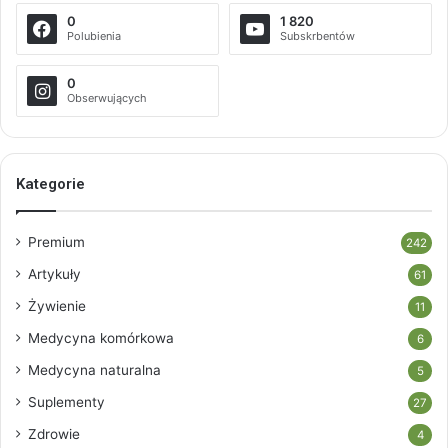
0
1 820
Polubienia
Subskrbentów
0
Obserwujących
Kategorie
Premium
242
Artykuły
61
Żywienie
11
Medycyna komórkowa
6
Medycyna naturalna
5
Suplementy
27
Zdrowie
4