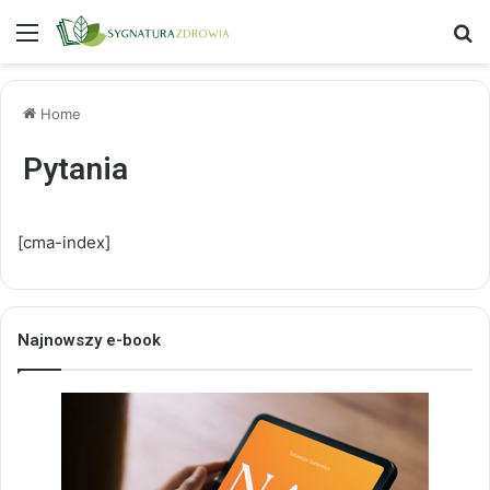
Menu
S
Home
Pytania
[cma-index]
Najnowszy e-book