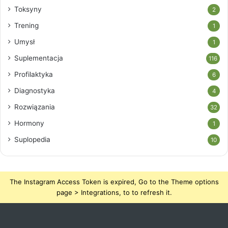
Toksyny
2
Trening
1
Umysł
1
Suplementacja
116
Profilaktyka
6
Diagnostyka
4
Rozwiązania
32
Hormony
1
Suplopedia
10
The Instagram Access Token is expired, Go to the Theme options
page > Integrations, to to refresh it.