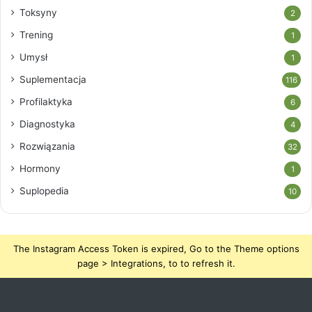
Toksyny
2
Trening
1
Umysł
1
Suplementacja
116
Profilaktyka
6
Diagnostyka
4
Rozwiązania
32
Hormony
1
Suplopedia
10
The Instagram Access Token is expired, Go to the Theme options
page > Integrations, to to refresh it.