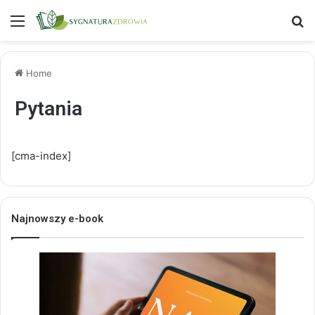
Menu
S
Home
Pytania
[cma-index]
Najnowszy e-book