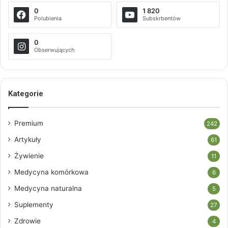
0
1 820
Polubienia
Subskrbentów
0
Obserwujących
Kategorie
Premium
242
Artykuły
61
Żywienie
11
Medycyna komórkowa
6
Medycyna naturalna
5
Suplementy
27
Zdrowie
4