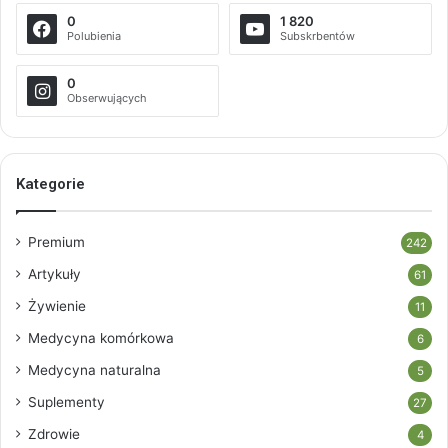
0
1 820
Polubienia
Subskrbentów
0
Obserwujących
Kategorie
Premium
242
Artykuły
61
Żywienie
11
Medycyna komórkowa
6
Medycyna naturalna
5
Suplementy
27
Zdrowie
4