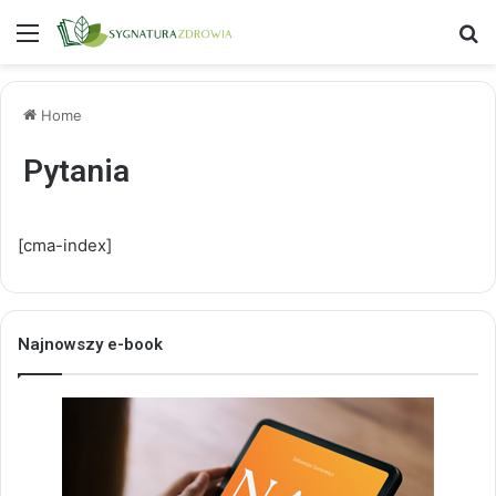
Menu
S
Home
Pytania
[cma-index]
Najnowszy e-book