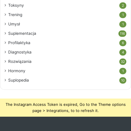
Toksyny
2
Trening
1
Umysł
1
Suplementacja
116
Profilaktyka
6
Diagnostyka
4
Rozwiązania
32
Hormony
1
Suplopedia
10
The Instagram Access Token is expired, Go to the Theme options
page > Integrations, to to refresh it.