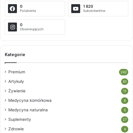
0
1 820
Polubienia
Subskrbentów
0
Obserwujących
Kategorie
Premium
242
Artykuły
61
Żywienie
11
Medycyna komórkowa
6
Medycyna naturalna
5
Suplementy
27
Zdrowie
4