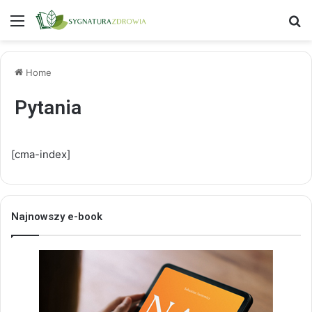
Menu
S
Home
Pytania
[cma-index]
Najnowszy e-book