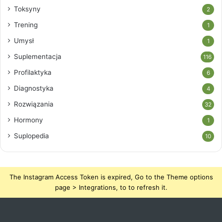
Toksyny
2
Trening
1
Umysł
1
Suplementacja
116
Profilaktyka
6
Diagnostyka
4
Rozwiązania
32
Hormony
1
Suplopedia
10
The Instagram Access Token is expired, Go to the Theme options
page > Integrations, to to refresh it.