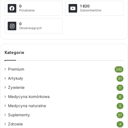
0
1 820
Polubienia
Subskrbentów
0
Obserwujących
Kategorie
Premium
242
Artykuły
61
Żywienie
11
Medycyna komórkowa
6
Medycyna naturalna
5
Suplementy
27
Zdrowie
4