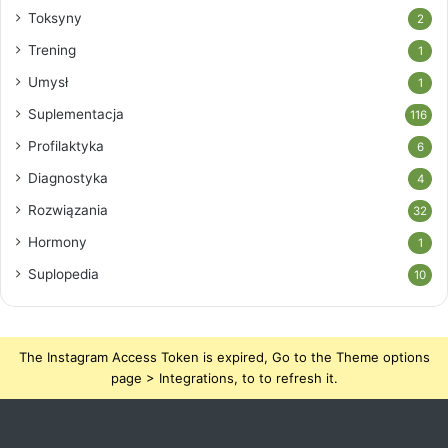
Toksyny
2
Trening
1
Umysł
1
Suplementacja
116
Profilaktyka
6
Diagnostyka
4
Rozwiązania
32
Hormony
1
Suplopedia
10
The Instagram Access Token is expired, Go to the Theme options
page > Integrations, to to refresh it.