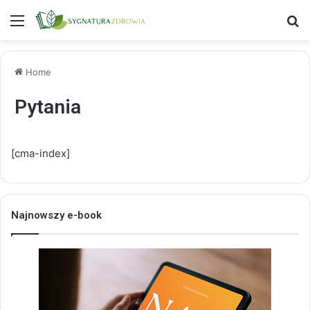
Menu
S
Home
Pytania
[cma-index]
Najnowszy e-book