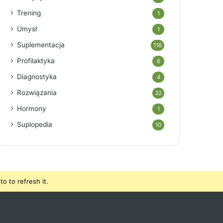
Trening
1
Umysł
1
Suplementacja
116
Profilaktyka
6
Diagnostyka
4
Rozwiązania
32
Hormony
1
Suplopedia
10
o to refresh it.