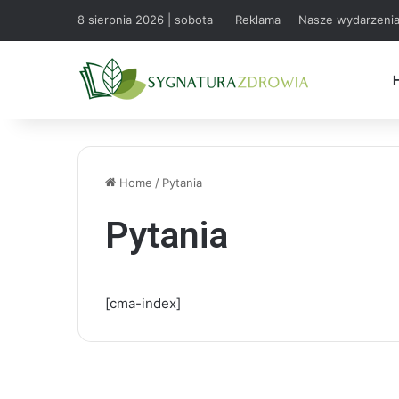
8 sierpnia 2026 | sobota
Reklama
Nasze wydarzeni
Home
/
Pytania
Pytania
[cma-index]