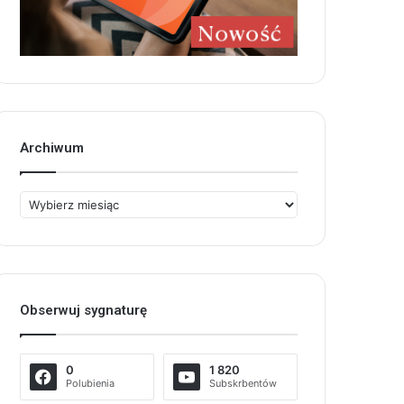
Archiwum
Archiwum
Obserwuj sygnaturę
0
1 820
Polubienia
Subskrbentów