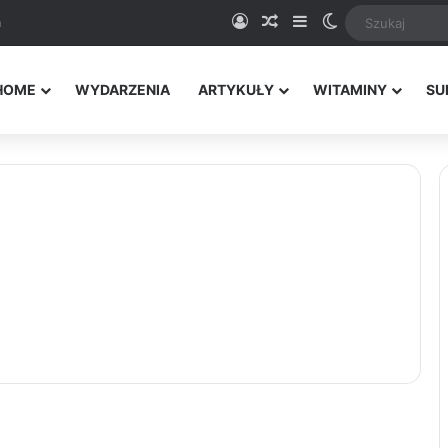
Logowanie
Random Article
Sidebar
Switch skin
a
HOME
WYDARZENIA
ARTYKUŁY
WITAMINY
SU