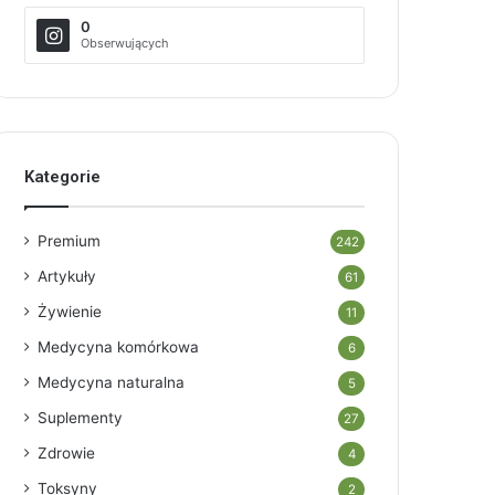
0
Obserwujących
Kategorie
Premium
242
Artykuły
61
Żywienie
11
Medycyna komórkowa
6
Medycyna naturalna
5
Suplementy
27
Zdrowie
4
Toksyny
2