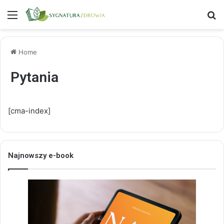
Menu
S
Home
Pytania
[cma-index]
Najnowszy e-book