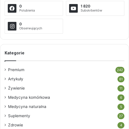
0
1 820
Polubienia
Subskrbentów
0
Obserwujących
Kategorie
Premium
242
Artykuły
61
Żywienie
11
Medycyna komórkowa
6
Medycyna naturalna
5
Suplementy
27
Zdrowie
4