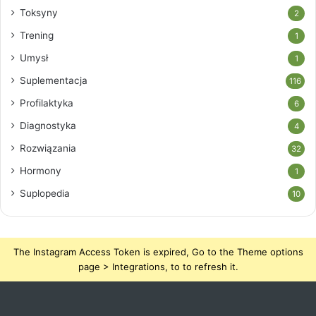
Toksyny
2
Trening
1
Umysł
1
Suplementacja
116
Profilaktyka
6
Diagnostyka
4
Rozwiązania
32
Hormony
1
Suplopedia
10
The Instagram Access Token is expired, Go to the Theme options
page > Integrations, to to refresh it.