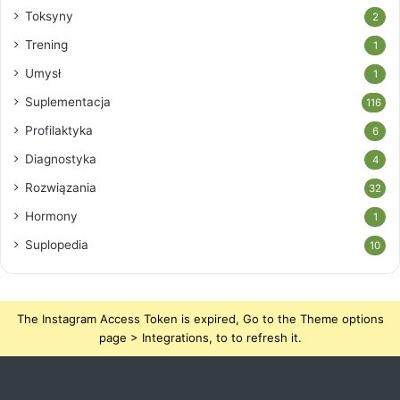
Toksyny
2
Trening
1
Umysł
1
Suplementacja
116
Profilaktyka
6
Diagnostyka
4
Rozwiązania
32
Hormony
1
Suplopedia
10
The Instagram Access Token is expired, Go to the Theme options
page > Integrations, to to refresh it.