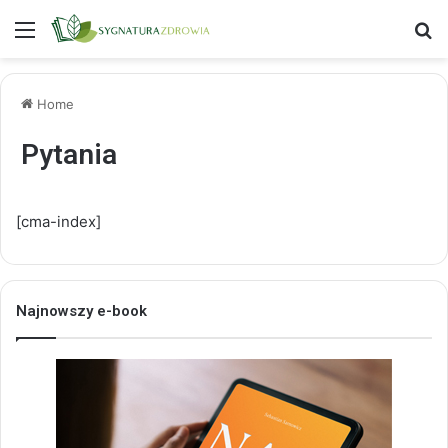
Menu
S
Home
Pytania
[cma-index]
Najnowszy e-book