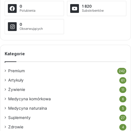
0
1 820
Polubienia
Subskrbentów
0
Obserwujących
Kategorie
Premium
242
Artykuły
61
Żywienie
11
Medycyna komórkowa
6
Medycyna naturalna
5
Suplementy
27
Zdrowie
4