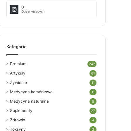
0
Obserwujących
Kategorie
Premium
242
Artykuły
61
Żywienie
11
Medycyna komórkowa
6
Medycyna naturalna
5
Suplementy
27
Zdrowie
4
Toksyny
2