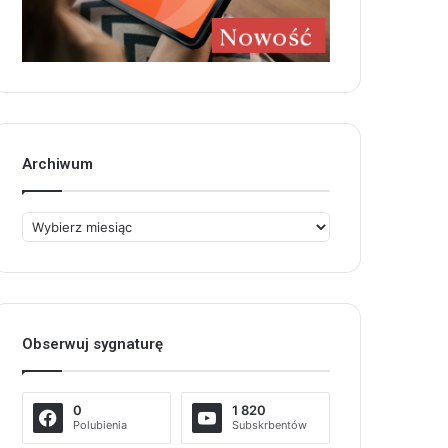
Archiwum
Archiwum
Obserwuj sygnaturę
0
1 820
Polubienia
Subskrbentów