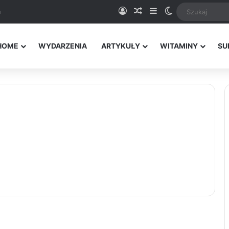
Logowanie
Random Article
Sidebar
Switch skin
a
HOME
WYDARZENIA
ARTYKUŁY
WITAMINY
SU