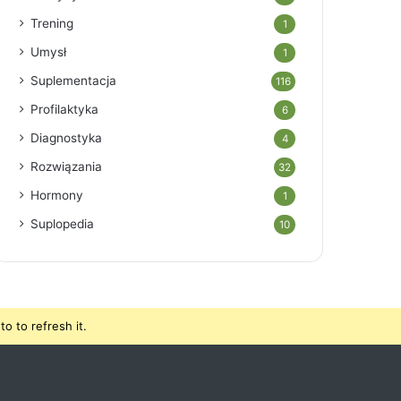
Trening
1
Umysł
1
Suplementacja
116
Profilaktyka
6
Diagnostyka
4
Rozwiązania
32
Hormony
1
Suplopedia
10
o to refresh it.