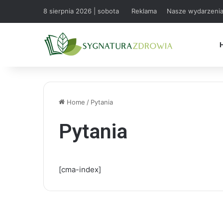
8 sierpnia 2026 | sobota
Reklama
Nasze wydarzeni
Home
/
Pytania
Pytania
[cma-index]