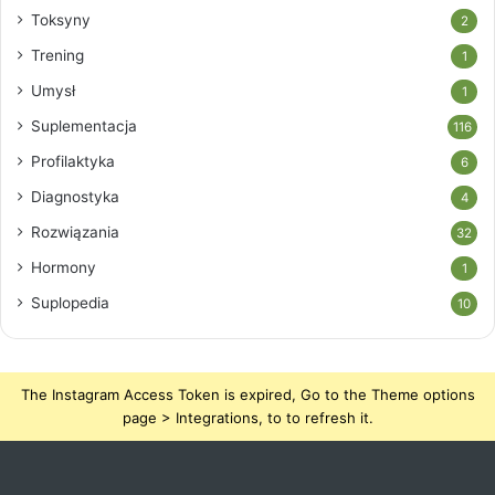
Toksyny
2
Trening
1
Umysł
1
Suplementacja
116
Profilaktyka
6
Diagnostyka
4
Rozwiązania
32
Hormony
1
Suplopedia
10
The Instagram Access Token is expired, Go to the Theme options
page > Integrations, to to refresh it.