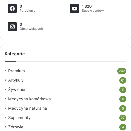
0
1 820
Polubienia
Subskrbentów
0
Obserwujących
Kategorie
Premium
242
Artykuły
61
Żywienie
11
Medycyna komórkowa
6
Medycyna naturalna
5
Suplementy
27
Zdrowie
4