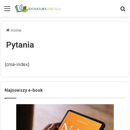
Menu
S
Home
Pytania
[cma-index]
Najnowszy e-book