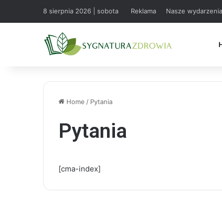
8 sierpnia 2026 | sobota
Reklama
Nasze wydarzeni
Home
/
Pytania
Pytania
[cma-index]