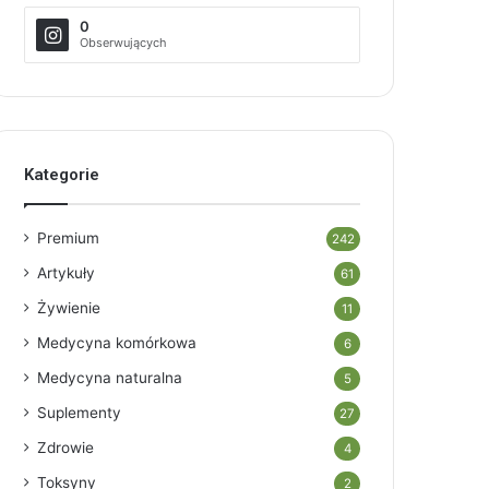
0
Obserwujących
Kategorie
Premium
242
Artykuły
61
Żywienie
11
Medycyna komórkowa
6
Medycyna naturalna
5
Suplementy
27
Zdrowie
4
Toksyny
2