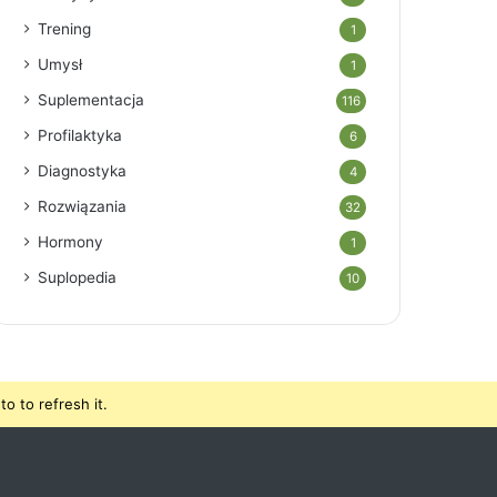
Trening
1
Umysł
1
Suplementacja
116
Profilaktyka
6
Diagnostyka
4
Rozwiązania
32
Hormony
1
Suplopedia
10
o to refresh it.