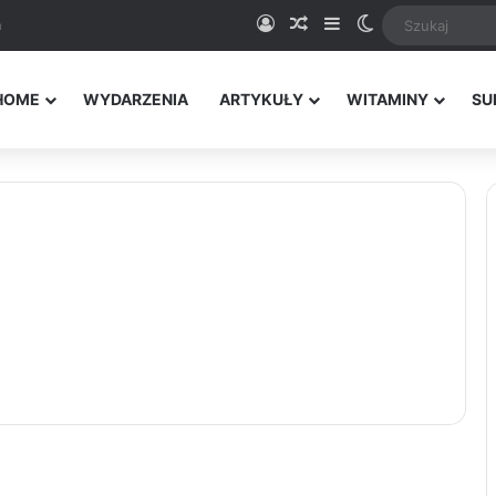
Logowanie
Random Article
Sidebar
Switch skin
a
HOME
WYDARZENIA
ARTYKUŁY
WITAMINY
SU