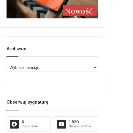
Archiwum
Archiwum
Obserwuj sygnaturę
0
1 820
Polubienia
Subskrbentów