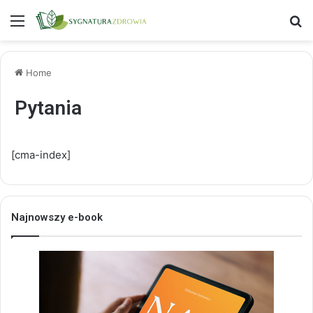
Menu
S
Home
Pytania
[cma-index]
Najnowszy e-book