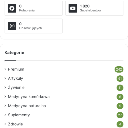
0
1 820
Polubienia
Subskrbentów
0
Obserwujących
Kategorie
Premium
242
Artykuły
61
Żywienie
11
Medycyna komórkowa
6
Medycyna naturalna
5
Suplementy
27
Zdrowie
4