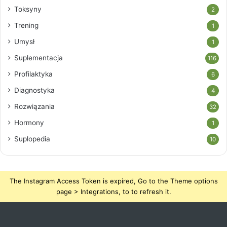
Toksyny
2
Trening
1
Umysł
1
Suplementacja
116
Profilaktyka
6
Diagnostyka
4
Rozwiązania
32
Hormony
1
Suplopedia
10
The Instagram Access Token is expired, Go to the Theme options
page > Integrations, to to refresh it.