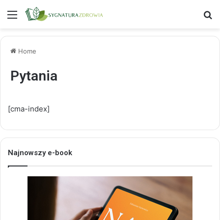
Menu
S
Home
Pytania
[cma-index]
Najnowszy e-book