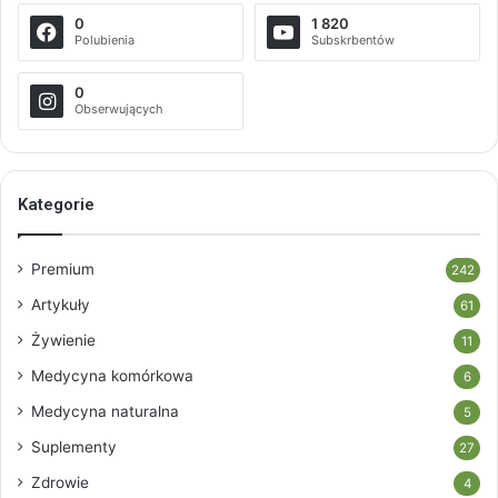
0
1 820
Polubienia
Subskrbentów
0
Obserwujących
Kategorie
Premium
242
Artykuły
61
Żywienie
11
Medycyna komórkowa
6
Medycyna naturalna
5
Suplementy
27
Zdrowie
4