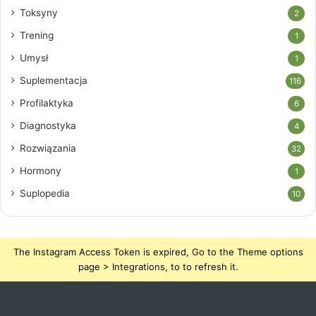
Toksyny
2
Trening
1
Umysł
1
Suplementacja
116
Profilaktyka
6
Diagnostyka
4
Rozwiązania
32
Hormony
1
Suplopedia
10
The Instagram Access Token is expired, Go to the Theme options
page > Integrations, to to refresh it.