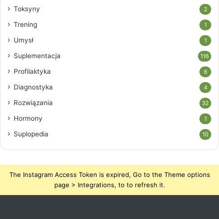
Toksyny
2
Trening
1
Umysł
1
Suplementacja
116
Profilaktyka
6
Diagnostyka
4
Rozwiązania
32
Hormony
1
Suplopedia
10
The Instagram Access Token is expired, Go to the Theme options
page > Integrations, to to refresh it.