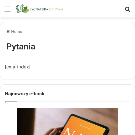
Menu
S
Home
Pytania
[cma-index]
Najnowszy e-book