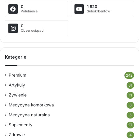
0
1 820
Polubienia
Subskrbentów
0
Obserwujących
Kategorie
Premium
242
Artykuły
61
Żywienie
11
Medycyna komórkowa
6
Medycyna naturalna
5
Suplementy
27
Zdrowie
4