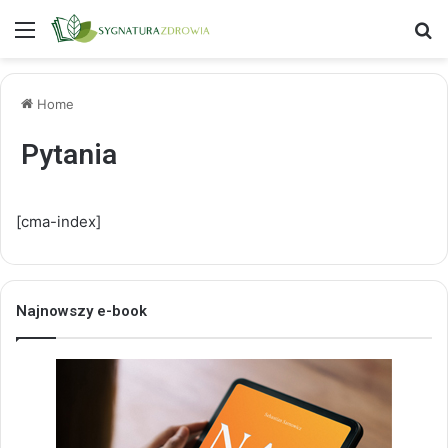
Menu
S
Home
Pytania
[cma-index]
Najnowszy e-book