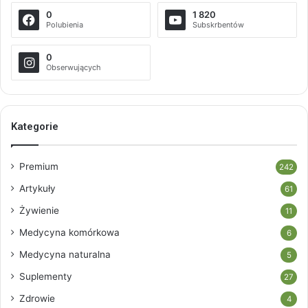
0
1 820
Polubienia
Subskrbentów
0
Obserwujących
Kategorie
Premium
242
Artykuły
61
Żywienie
11
Medycyna komórkowa
6
Medycyna naturalna
5
Suplementy
27
Zdrowie
4