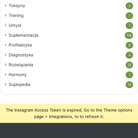
Toksyny
2
Trening
1
Umysł
1
Suplementacja
116
Profilaktyka
6
Diagnostyka
4
Rozwiązania
32
Hormony
1
Suplopedia
10
The Instagram Access Token is expired, Go to the Theme options
page > Integrations, to to refresh it.