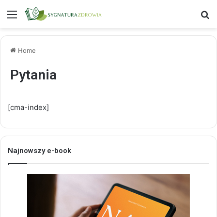
Menu
S
Home
Pytania
[cma-index]
Najnowszy e-book