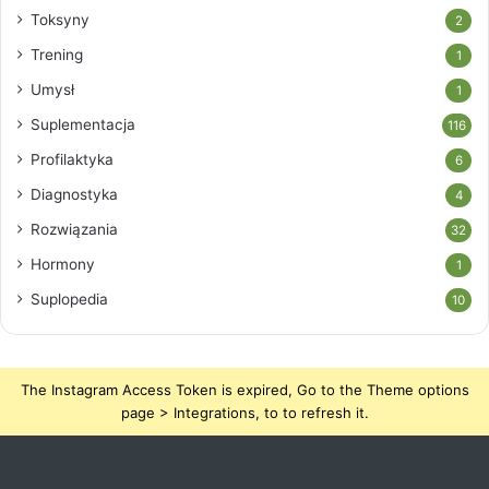
Toksyny
2
Trening
1
Umysł
1
Suplementacja
116
Profilaktyka
6
Diagnostyka
4
Rozwiązania
32
Hormony
1
Suplopedia
10
The Instagram Access Token is expired, Go to the Theme options
page > Integrations, to to refresh it.