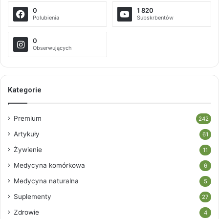
0
1 820
Polubienia
Subskrbentów
0
Obserwujących
Kategorie
Premium
242
Artykuły
61
Żywienie
11
Medycyna komórkowa
6
Medycyna naturalna
5
Suplementy
27
Zdrowie
4