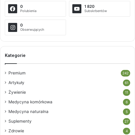
0
1 820
Polubienia
Subskrbentów
0
Obserwujących
Kategorie
Premium
242
Artykuły
61
Żywienie
11
Medycyna komórkowa
6
Medycyna naturalna
5
Suplementy
27
Zdrowie
4