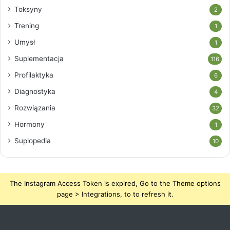
Toksyny
2
Trening
1
Umysł
1
Suplementacja
116
Profilaktyka
6
Diagnostyka
4
Rozwiązania
32
Hormony
1
Suplopedia
10
The Instagram Access Token is expired, Go to the Theme options
page > Integrations, to to refresh it.