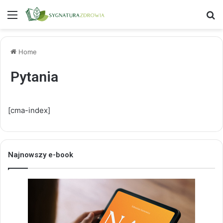
Menu
S
Home
Pytania
[cma-index]
Najnowszy e-book