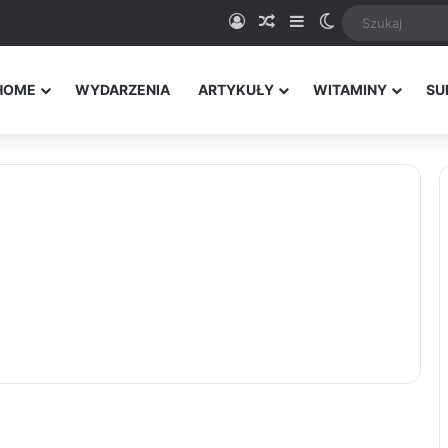
Logowanie
Random Article
Sidebar
Switch skin
HOME
WYDARZENIA
ARTYKUŁY
WITAMINY
SU