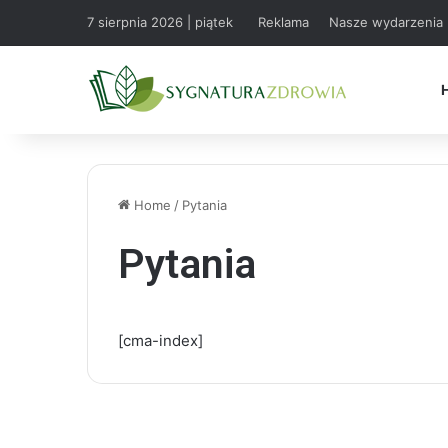
7 sierpnia 2026 | piątek
Reklama
Nasze wydarzenia
Home
/
Pytania
Pytania
[cma-index]