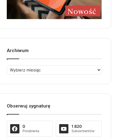
Archiwum
Archiwum
Obserwuj sygnaturę
0
1 820
Polubienia
Subskrbentów