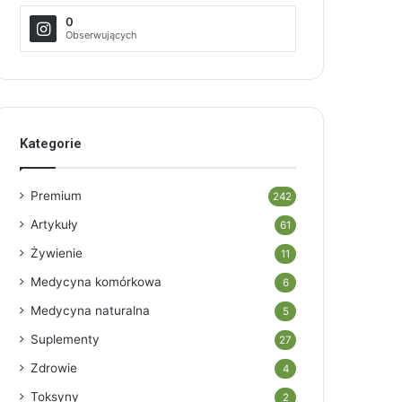
0
Obserwujących
Kategorie
Premium
242
Artykuły
61
Żywienie
11
Medycyna komórkowa
6
Medycyna naturalna
5
Suplementy
27
Zdrowie
4
Toksyny
2