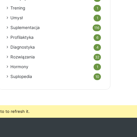
Trening
1
Umysł
1
Suplementacja
116
Profilaktyka
6
Diagnostyka
4
Rozwiązania
32
Hormony
1
Suplopedia
10
o to refresh it.