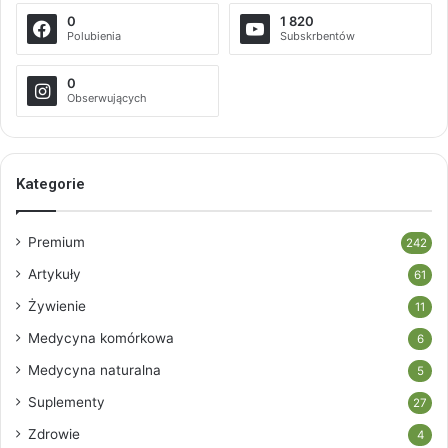
0
1 820
Polubienia
Subskrbentów
0
Obserwujących
Kategorie
Premium
242
Artykuły
61
Żywienie
11
Medycyna komórkowa
6
Medycyna naturalna
5
Suplementy
27
Zdrowie
4