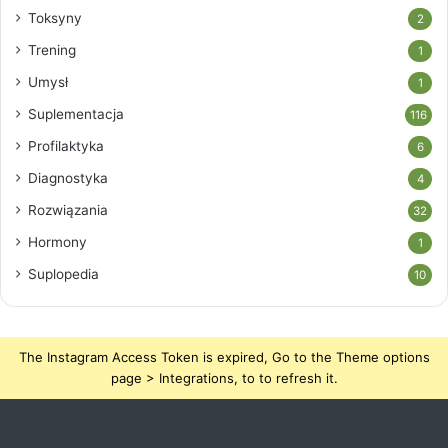
Toksyny
2
Trening
1
Umysł
1
Suplementacja
116
Profilaktyka
6
Diagnostyka
4
Rozwiązania
32
Hormony
1
Suplopedia
10
The Instagram Access Token is expired, Go to the Theme options
page > Integrations, to to refresh it.