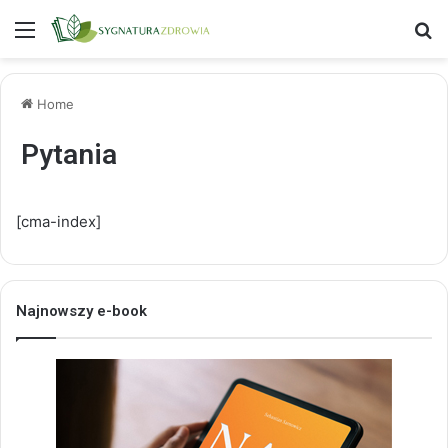
Menu
S
Home
Pytania
[cma-index]
Najnowszy e-book