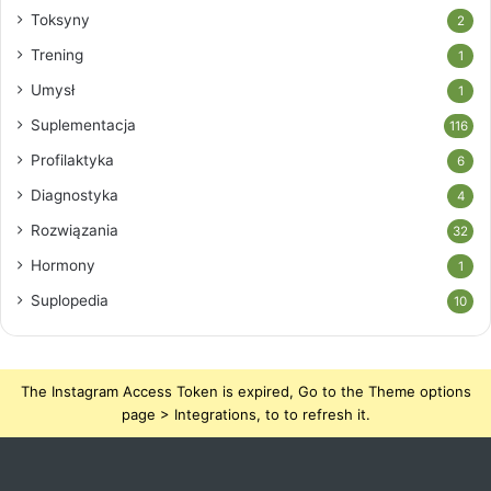
Toksyny
2
Trening
1
Umysł
1
Suplementacja
116
Profilaktyka
6
Diagnostyka
4
Rozwiązania
32
Hormony
1
Suplopedia
10
The Instagram Access Token is expired, Go to the Theme options
page > Integrations, to to refresh it.