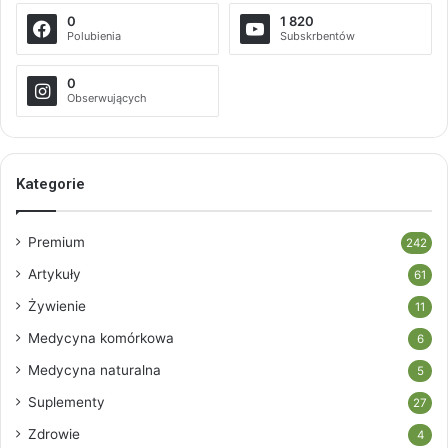
0
1 820
Polubienia
Subskrbentów
0
Obserwujących
Kategorie
Premium
242
Artykuły
61
Żywienie
11
Medycyna komórkowa
6
Medycyna naturalna
5
Suplementy
27
Zdrowie
4