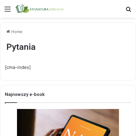
Menu
S
Home
Pytania
[cma-index]
Najnowszy e-book