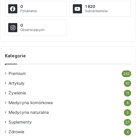
0
1 820
Polubienia
Subskrbentów
0
Obserwujących
Kategorie
Premium
242
Artykuły
61
Żywienie
11
Medycyna komórkowa
6
Medycyna naturalna
5
Suplementy
27
Zdrowie
4