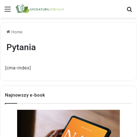
Menu
S
Home
Pytania
[cma-index]
Najnowszy e-book