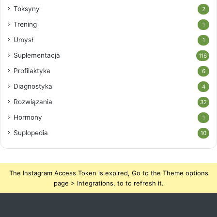
Toksyny
2
Trening
1
Umysł
1
Suplementacja
116
Profilaktyka
6
Diagnostyka
4
Rozwiązania
32
Hormony
1
Suplopedia
10
The Instagram Access Token is expired, Go to the Theme options
page > Integrations, to to refresh it.