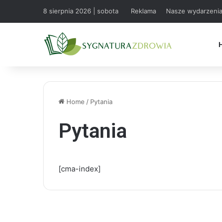
8 sierpnia 2026 | sobota
Reklama
Nasze wydarzeni
Home
/
Pytania
Pytania
[cma-index]