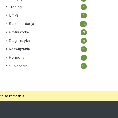
Trening
1
Umysł
1
Suplementacja
116
Profilaktyka
6
Diagnostyka
4
Rozwiązania
32
Hormony
1
Suplopedia
10
o to refresh it.