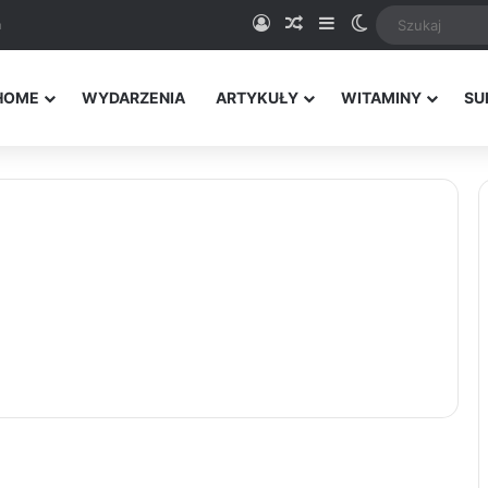
Logowanie
Random Article
Sidebar
Switch skin
a
HOME
WYDARZENIA
ARTYKUŁY
WITAMINY
SU