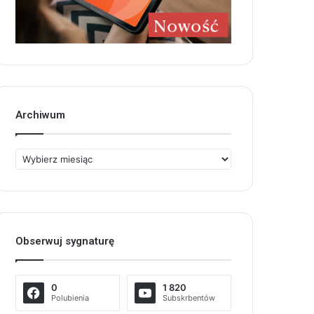
Archiwum
Archiwum
Obserwuj sygnaturę
0
1 820
Polubienia
Subskrbentów