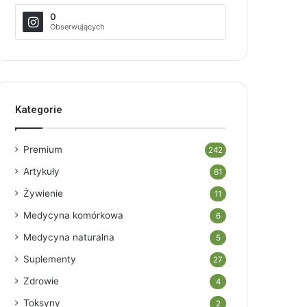
0
Obserwujących
Kategorie
Premium
242
Artykuły
61
Żywienie
11
Medycyna komórkowa
6
Medycyna naturalna
5
Suplementy
27
Zdrowie
4
Toksyny
2