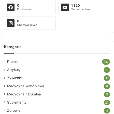
0
1 820
Polubienia
Subskrbentów
0
Obserwujących
Kategorie
Premium
242
Artykuły
61
Żywienie
11
Medycyna komórkowa
6
Medycyna naturalna
5
Suplementy
27
Zdrowie
4