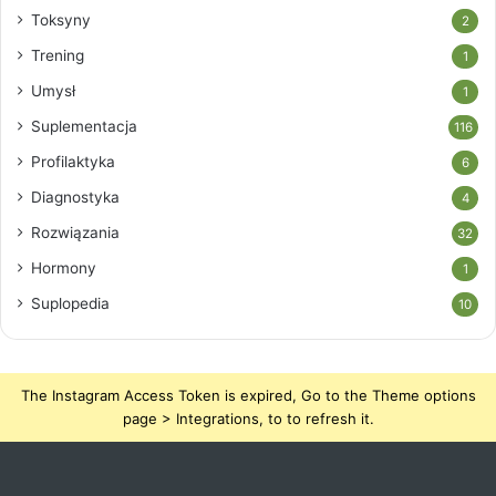
Toksyny
2
Trening
1
Umysł
1
Suplementacja
116
Profilaktyka
6
Diagnostyka
4
Rozwiązania
32
Hormony
1
Suplopedia
10
The Instagram Access Token is expired, Go to the Theme options
page > Integrations, to to refresh it.