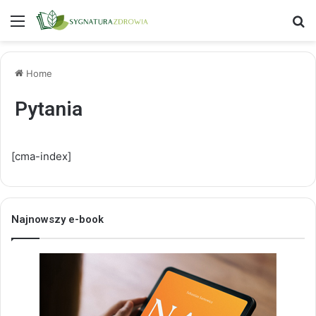
Menu
S
Home
Pytania
[cma-index]
Najnowszy e-book