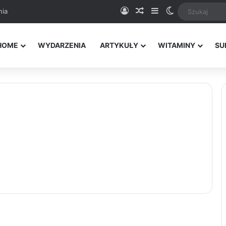
Logowanie
Random Article
Sidebar
Switch skin
nia
HOME
WYDARZENIA
ARTYKUŁY
WITAMINY
SU