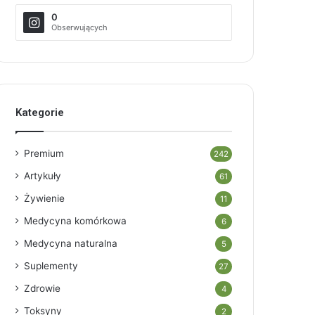
0
Obserwujących
Kategorie
Premium
242
Artykuły
61
Żywienie
11
Medycyna komórkowa
6
Medycyna naturalna
5
Suplementy
27
Zdrowie
4
Toksyny
2