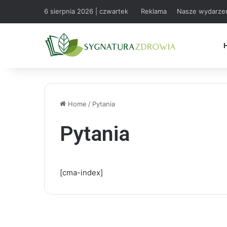
6 sierpnia 2026 | czwartek
Reklama
Nasze wydarze
Home
/
Pytania
Pytania
[cma-index]