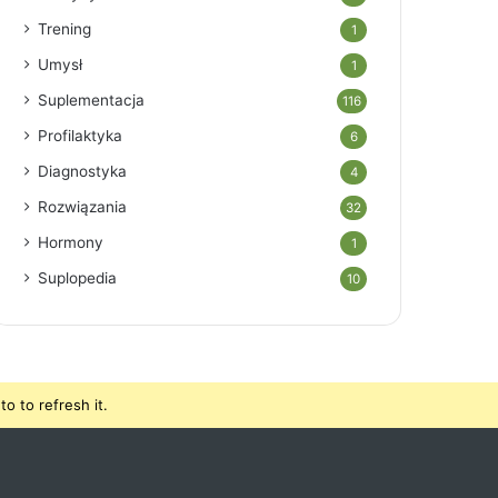
Trening
1
Umysł
1
Suplementacja
116
Profilaktyka
6
Diagnostyka
4
Rozwiązania
32
Hormony
1
Suplopedia
10
o to refresh it.