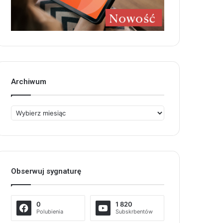
Archiwum
Archiwum
Obserwuj sygnaturę
0
1 820
Polubienia
Subskrbentów