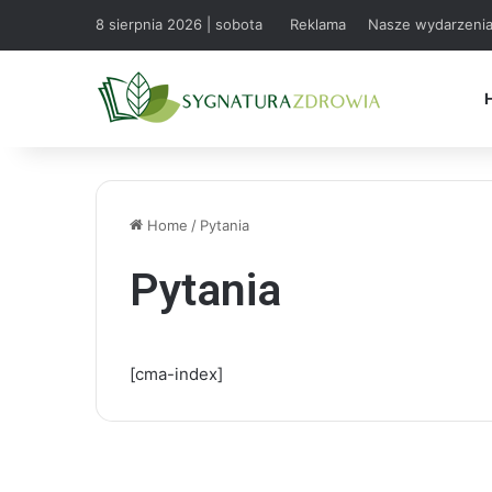
8 sierpnia 2026 | sobota
Reklama
Nasze wydarzeni
Home
/
Pytania
Pytania
[cma-index]