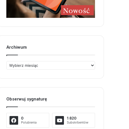
Archiwum
Archiwum
Obserwuj sygnaturę
0
1 820
Polubienia
Subskrbentów