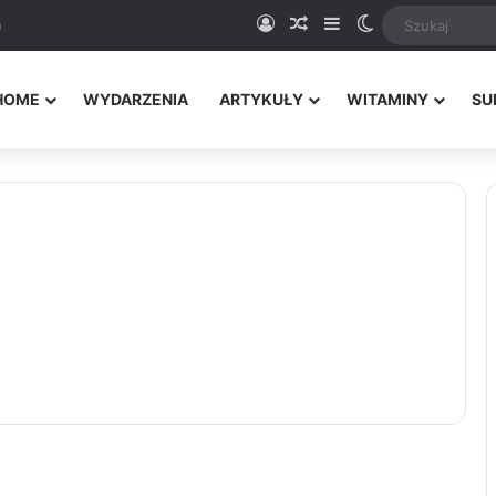
Logowanie
Random Article
Sidebar
Switch skin
a
HOME
WYDARZENIA
ARTYKUŁY
WITAMINY
SU