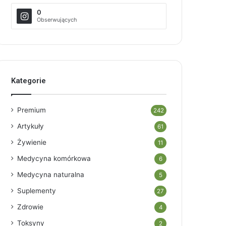
0
Obserwujących
Kategorie
Premium
242
Artykuły
61
Żywienie
11
Medycyna komórkowa
6
Medycyna naturalna
5
Suplementy
27
Zdrowie
4
Toksyny
2