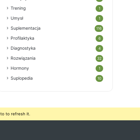
Trening
1
Umysł
1
Suplementacja
116
Profilaktyka
6
Diagnostyka
4
Rozwiązania
32
Hormony
1
Suplopedia
10
o to refresh it.