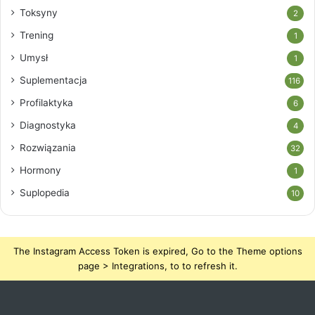
Toksyny
2
Trening
1
Umysł
1
Suplementacja
116
Profilaktyka
6
Diagnostyka
4
Rozwiązania
32
Hormony
1
Suplopedia
10
The Instagram Access Token is expired, Go to the Theme options
page > Integrations, to to refresh it.