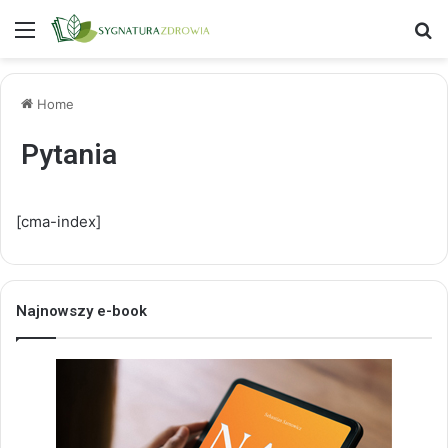
Menu
S
Home
Pytania
[cma-index]
Najnowszy e-book