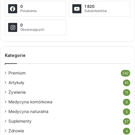
0
1 820
Polubienia
Subskrbentów
0
Obserwujących
Kategorie
Premium
242
Artykuły
61
Żywienie
11
Medycyna komórkowa
6
Medycyna naturalna
5
Suplementy
27
Zdrowie
4