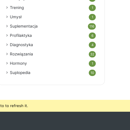
Trening
1
Umysł
1
Suplementacja
116
Profilaktyka
6
Diagnostyka
4
Rozwiązania
32
Hormony
1
Suplopedia
10
o to refresh it.