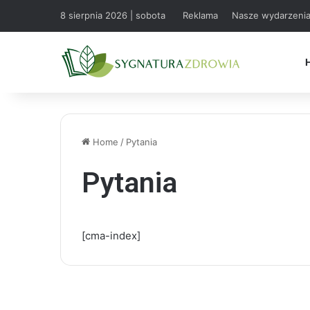
8 sierpnia 2026 | sobota
Reklama
Nasze wydarzeni
Home
/
Pytania
Pytania
[cma-index]