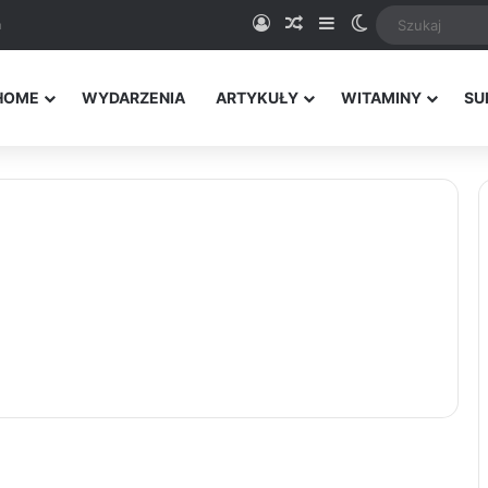
Logowanie
Random Article
Sidebar
Switch skin
a
HOME
WYDARZENIA
ARTYKUŁY
WITAMINY
SU