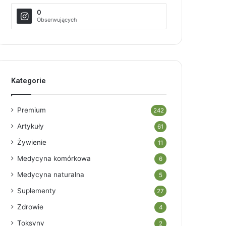
0
Obserwujących
Kategorie
Premium
242
Artykuły
61
Żywienie
11
Medycyna komórkowa
6
Medycyna naturalna
5
Suplementy
27
Zdrowie
4
Toksyny
2