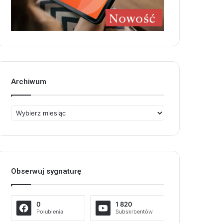
Archiwum
Archiwum
Obserwuj sygnaturę
0
1 820
Polubienia
Subskrbentów