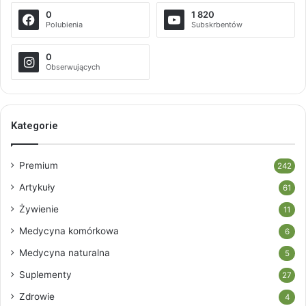
0
1 820
Polubienia
Subskrbentów
0
Obserwujących
Kategorie
Premium
242
Artykuły
61
Żywienie
11
Medycyna komórkowa
6
Medycyna naturalna
5
Suplementy
27
Zdrowie
4