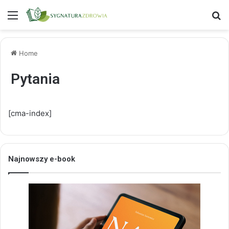
Menu
S
Home
Pytania
[cma-index]
Najnowszy e-book