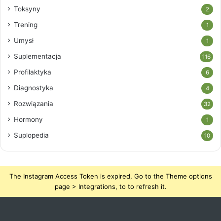
Toksyny
2
Trening
1
Umysł
1
Suplementacja
116
Profilaktyka
6
Diagnostyka
4
Rozwiązania
32
Hormony
1
Suplopedia
10
The Instagram Access Token is expired, Go to the Theme options
page > Integrations, to to refresh it.