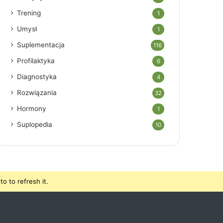
Trening
1
Umysł
1
Suplementacja
116
Profilaktyka
6
Diagnostyka
4
Rozwiązania
32
Hormony
1
Suplopedia
10
o to refresh it.