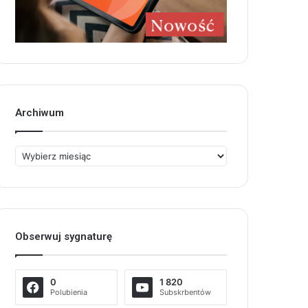
Archiwum
Archiwum
Obserwuj sygnaturę
0
1 820
Polubienia
Subskrbentów