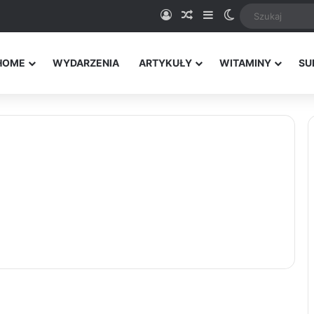
Logowanie
Random Article
Sidebar
Switch skin
HOME
WYDARZENIA
ARTYKUŁY
WITAMINY
SU