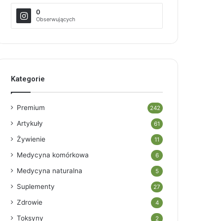
0
Obserwujących
Kategorie
Premium
242
Artykuły
61
Żywienie
11
Medycyna komórkowa
6
Medycyna naturalna
5
Suplementy
27
Zdrowie
4
Toksyny
2