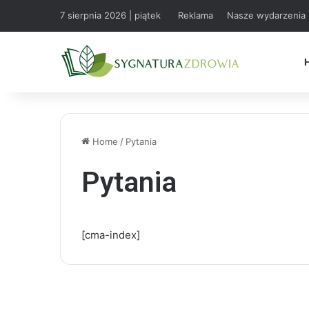
7 sierpnia 2026 | piątek
Reklama
Nasze wydarzenia
Home
/
Pytania
Pytania
[cma-index]