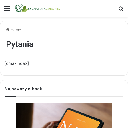
Menu
S
Home
Pytania
[cma-index]
Najnowszy e-book