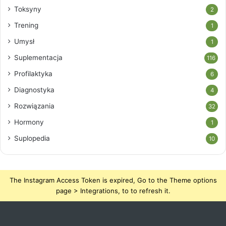
Toksyny
2
Trening
1
Umysł
1
Suplementacja
116
Profilaktyka
6
Diagnostyka
4
Rozwiązania
32
Hormony
1
Suplopedia
10
The Instagram Access Token is expired, Go to the Theme options
page > Integrations, to to refresh it.