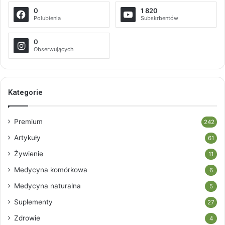
0
1 820
Polubienia
Subskrbentów
0
Obserwujących
Kategorie
Premium
242
Artykuły
61
Żywienie
11
Medycyna komórkowa
6
Medycyna naturalna
5
Suplementy
27
Zdrowie
4