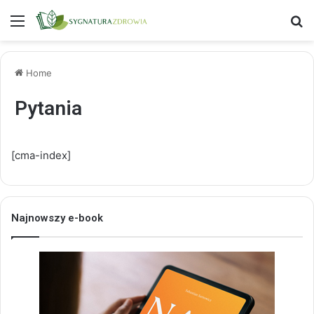
Menu
S
Home
Pytania
[cma-index]
Najnowszy e-book