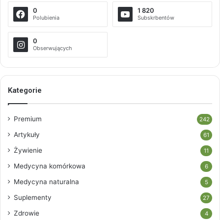
0
1 820
Polubienia
Subskrbentów
0
Obserwujących
Kategorie
Premium
242
Artykuły
61
Żywienie
11
Medycyna komórkowa
6
Medycyna naturalna
5
Suplementy
27
Zdrowie
4