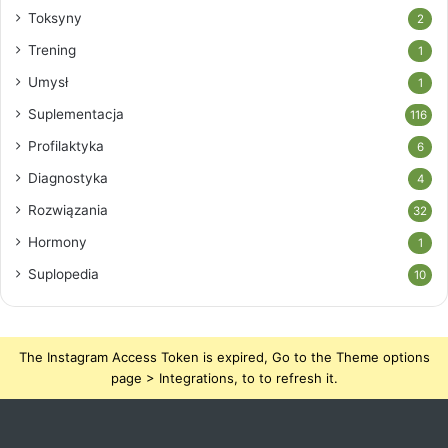
Toksyny
2
Trening
1
Umysł
1
Suplementacja
116
Profilaktyka
6
Diagnostyka
4
Rozwiązania
32
Hormony
1
Suplopedia
10
The Instagram Access Token is expired, Go to the Theme options
page > Integrations, to to refresh it.