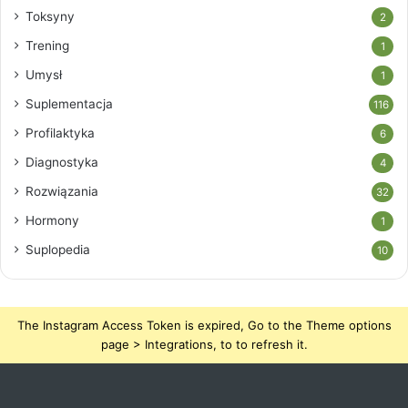
Toksyny
2
Trening
1
Umysł
1
Suplementacja
116
Profilaktyka
6
Diagnostyka
4
Rozwiązania
32
Hormony
1
Suplopedia
10
The Instagram Access Token is expired, Go to the Theme options
page > Integrations, to to refresh it.