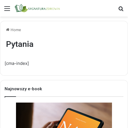
Menu
S
Home
Pytania
[cma-index]
Najnowszy e-book