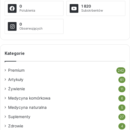
0
1 820
Polubienia
Subskrbentów
0
Obserwujących
Kategorie
Premium
242
Artykuły
61
Żywienie
11
Medycyna komórkowa
6
Medycyna naturalna
5
Suplementy
27
Zdrowie
4