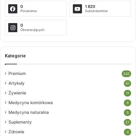
0
1 820
Polubienia
Subskrbentów
0
Obserwujących
Kategorie
Premium
242
Artykuły
61
Żywienie
11
Medycyna komórkowa
6
Medycyna naturalna
5
Suplementy
27
Zdrowie
4