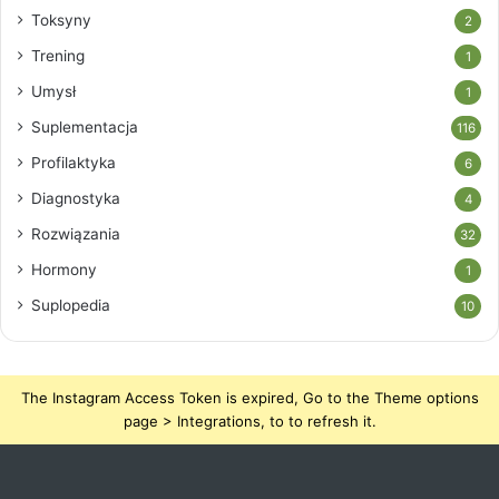
Toksyny
2
Trening
1
Umysł
1
Suplementacja
116
Profilaktyka
6
Diagnostyka
4
Rozwiązania
32
Hormony
1
Suplopedia
10
The Instagram Access Token is expired, Go to the Theme options
page > Integrations, to to refresh it.