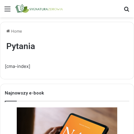
Menu
S
Home
Pytania
[cma-index]
Najnowszy e-book