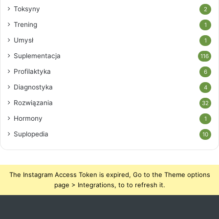
Toksyny
2
Trening
1
Umysł
1
Suplementacja
116
Profilaktyka
6
Diagnostyka
4
Rozwiązania
32
Hormony
1
Suplopedia
10
The Instagram Access Token is expired, Go to the Theme options
page > Integrations, to to refresh it.