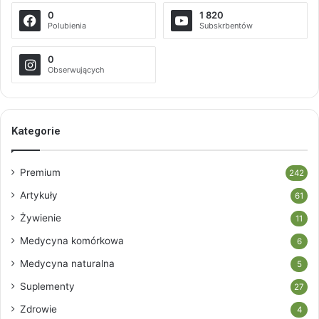
0
1 820
Polubienia
Subskrbentów
0
Obserwujących
Kategorie
Premium
242
Artykuły
61
Żywienie
11
Medycyna komórkowa
6
Medycyna naturalna
5
Suplementy
27
Zdrowie
4