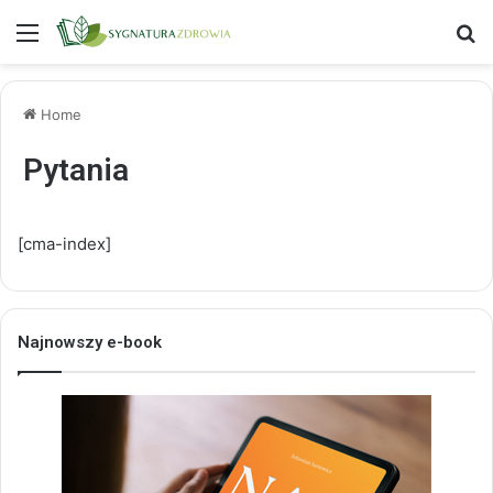
Menu
S
Home
Pytania
[cma-index]
Najnowszy e-book