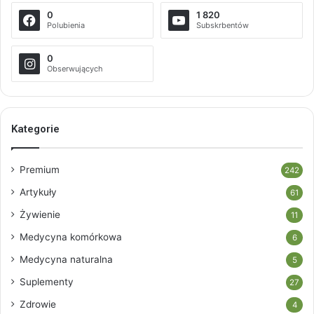
0
1 820
Polubienia
Subskrbentów
0
Obserwujących
Kategorie
Premium
242
Artykuły
61
Żywienie
11
Medycyna komórkowa
6
Medycyna naturalna
5
Suplementy
27
Zdrowie
4