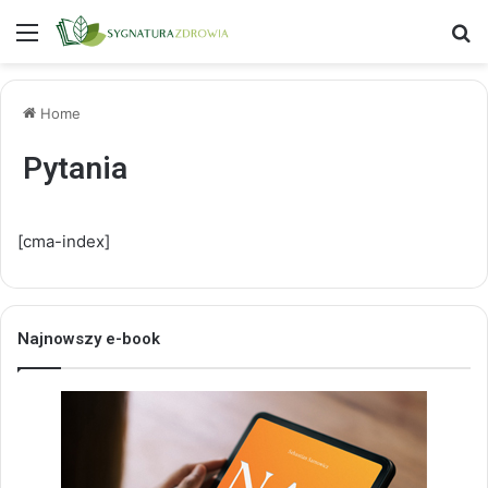
Menu
S
Home
Pytania
[cma-index]
Najnowszy e-book