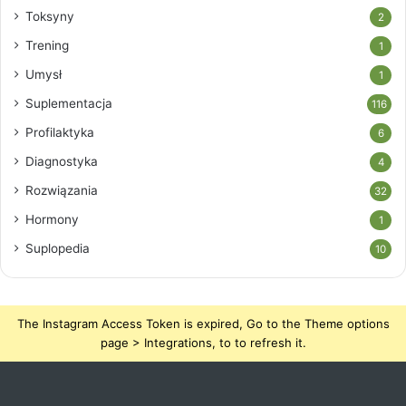
Toksyny
2
Trening
1
Umysł
1
Suplementacja
116
Profilaktyka
6
Diagnostyka
4
Rozwiązania
32
Hormony
1
Suplopedia
10
The Instagram Access Token is expired, Go to the Theme options
page > Integrations, to to refresh it.