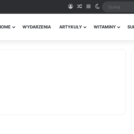
Logowanie
Random Article
Sidebar
Switch skin
HOME
WYDARZENIA
ARTYKUŁY
WITAMINY
SU