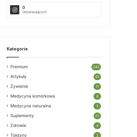
0
Obserwujących
Kategorie
Premium
242
Artykuły
61
Żywienie
11
Medycyna komórkowa
6
Medycyna naturalna
5
Suplementy
27
Zdrowie
4
Toksyny
2