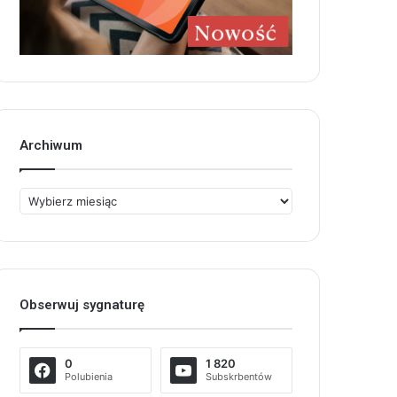
Archiwum
Archiwum
Obserwuj sygnaturę
0
1 820
Polubienia
Subskrbentów