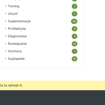
Trening
1
Umysł
1
Suplementacja
116
Profilaktyka
6
Diagnostyka
4
Rozwiązania
32
Hormony
1
Suplopedia
10
o to refresh it.