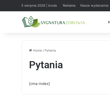
5 sierpnia 2026 | środa
Reklama
Nasze wydarzenia
Home
/
Pytania
Pytania
[cma-index]