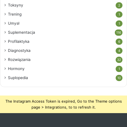
Toksyny
2
Trening
1
Umysł
1
Suplementacja
116
Profilaktyka
6
Diagnostyka
4
Rozwiązania
32
Hormony
1
Suplopedia
10
The Instagram Access Token is expired, Go to the Theme options
page > Integrations, to to refresh it.