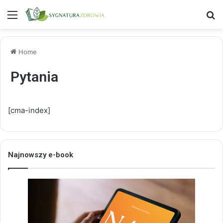
Menu
S
Home
Pytania
[cma-index]
Najnowszy e-book