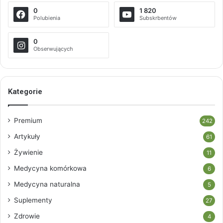
0
1 820
Polubienia
Subskrbentów
0
Obserwujących
Kategorie
Premium
242
Artykuły
61
Żywienie
11
Medycyna komórkowa
6
Medycyna naturalna
5
Suplementy
27
Zdrowie
4