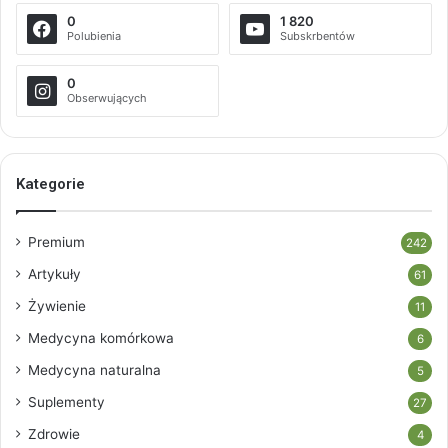
0
1 820
Polubienia
Subskrbentów
0
Obserwujących
Kategorie
Premium
242
Artykuły
61
Żywienie
11
Medycyna komórkowa
6
Medycyna naturalna
5
Suplementy
27
Zdrowie
4