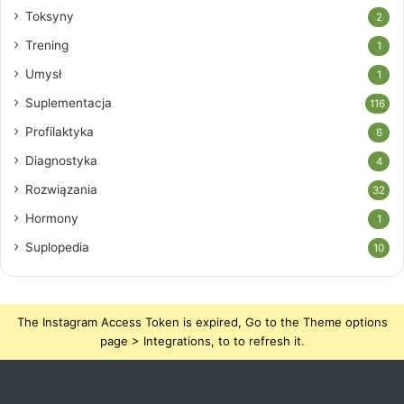
Toksyny
2
Trening
1
Umysł
1
Suplementacja
116
Profilaktyka
6
Diagnostyka
4
Rozwiązania
32
Hormony
1
Suplopedia
10
The Instagram Access Token is expired, Go to the Theme options
page > Integrations, to to refresh it.