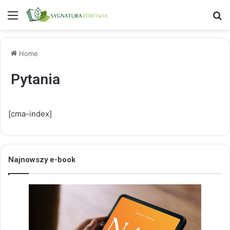
Menu
S
Home
Pytania
[cma-index]
Najnowszy e-book