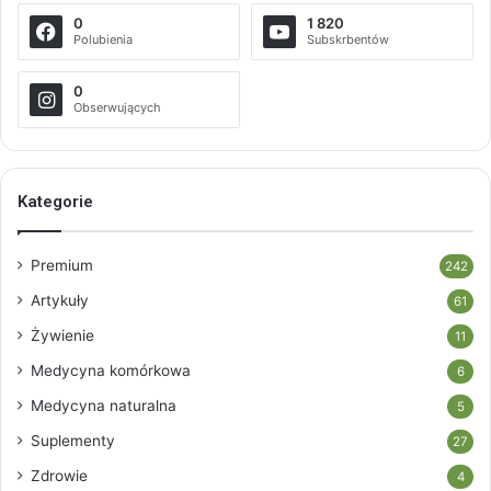
0
1 820
Polubienia
Subskrbentów
0
Obserwujących
Kategorie
Premium
242
Artykuły
61
Żywienie
11
Medycyna komórkowa
6
Medycyna naturalna
5
Suplementy
27
Zdrowie
4