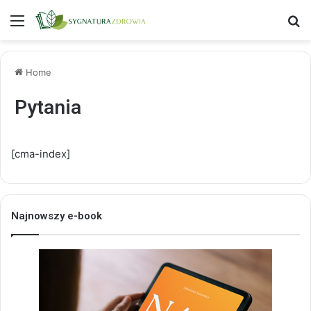
Menu
S
Home
Pytania
[cma-index]
Najnowszy e-book