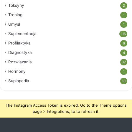
Toksyny
2
Trening
1
Umysł
1
Suplementacja
116
Profilaktyka
6
Diagnostyka
4
Rozwiązania
32
Hormony
1
Suplopedia
10
The Instagram Access Token is expired, Go to the Theme options
page > Integrations, to to refresh it.